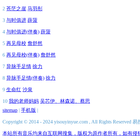
2
苍茫之崖
马羽彤
3
与时俱进
薛菠
4
与时俱进(伴奏)
薛菠
5
再见母校
詹舒然
6
再见母校(伴奏)
詹舒然
7
异脉手足情
徐力
8
异脉手足情(伴奏)
徐力
9
生命红
沙泉
10
我的老师妈妈
吴芯伊、林森诺、蔡思
sitemap
|
手机版
|
Copyright © 2014 - 2024 yisouyinyue.com , All Rights Res
本站所有音乐均来自互联网搜集，版权为原作者所有，如有侵