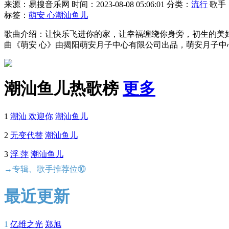
来源：易搜音乐网
时间：2023-08-08 05:06:01
分类：
流行
歌手
标签：
萌安 心
潮汕鱼儿
歌曲介绍：让快乐飞进你的家，让幸福缠绕你身旁，初生的美
曲《萌安 心》由揭阳萌安月子中心有限公司出品，萌安月子
潮汕鱼儿热歌榜
更多
1
潮汕 欢迎你
潮汕鱼儿
2
无变代替
潮汕鱼儿
3
浮 萍
潮汕鱼儿
→专辑、歌手推荐位⑩
最近更新
1
亿维之光
郑旭