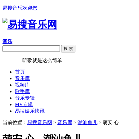
易搜音乐欢迎您
音乐
搜 索
易搜音乐
听歌就是这么简单
首页
音乐库
视频库
歌手库
音乐专辑
MV专辑
易搜娱乐快讯
当前位置：
易搜音乐网
>
音乐库
>
潮汕鱼儿
> 萌安 心