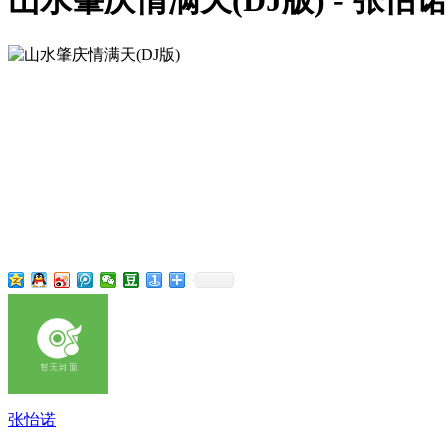
山水肇庆情满天(DJ版) - 张怡诺
张怡诺