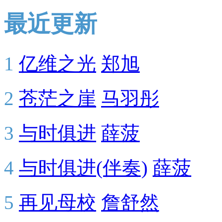
最近更新
1
亿维之光
郑旭
2
苍茫之崖
马羽彤
3
与时俱进
薛菠
4
与时俱进(伴奏)
薛菠
5
再见母校
詹舒然