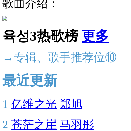
歌曲介绍：
육성3热歌榜
更多
→专辑、歌手推荐位⑩
最近更新
1
亿维之光
郑旭
2
苍茫之崖
马羽彤