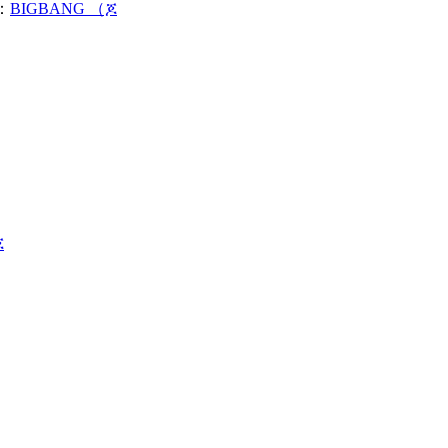
：
BIGBANG （ጆ
ጆ