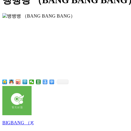
뱅뱅뱅 （BANG BANG BANG）
BIGBANG （ጆ