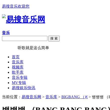
易搜音乐欢迎您
音乐
搜 索
易搜音乐
听歌就是这么简单
首页
音乐库
视频库
歌手库
音乐专辑
MV专辑
易搜娱乐快讯
当前位置：
易搜音乐网
>
音乐库
>
BIGBANG （ጆ
> 뱅뱅뱅 （B