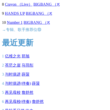
8
Crayon （Live）
BIGBANG （ጆ
9
HANDS UP
BIGBANG （ጆ
10
Number 1
BIGBANG （ጆ
→专辑、歌手推荐位⑩
最近更新
1
亿维之光
郑旭
2
苍茫之崖
马羽彤
3
与时俱进
薛菠
4
与时俱进(伴奏)
薛菠
5
再见母校
詹舒然
6
再见母校(伴奏)
詹舒然