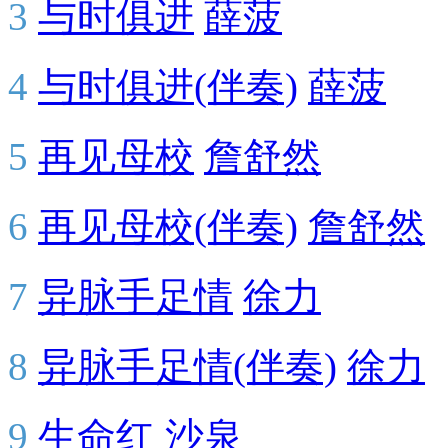
3
与时俱进
薛菠
4
与时俱进(伴奏)
薛菠
5
再见母校
詹舒然
6
再见母校(伴奏)
詹舒然
7
异脉手足情
徐力
8
异脉手足情(伴奏)
徐力
9
生命红
沙泉