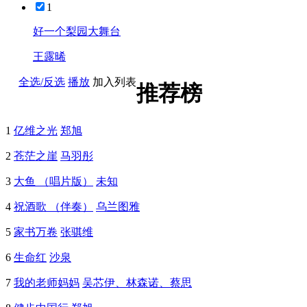
1
好一个梨园大舞台
王露晞
全选/反选
播放
加入列表
推荐榜
1
亿维之光
郑旭
2
苍茫之崖
马羽彤
3
大鱼 （唱片版）
未知
4
祝酒歌 （伴奏）
乌兰图雅
5
家书万卷
张骐维
6
生命红
沙泉
7
我的老师妈妈
吴芯伊、林森诺、蔡思